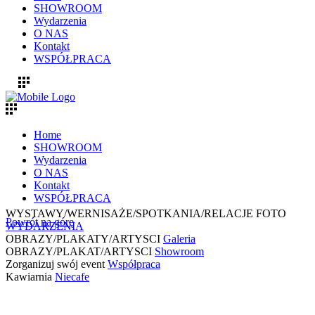
SHOWROOM
Wydarzenia
O NAS
Kontakt
WSPÓŁPRACA
Home
SHOWROOM
Wydarzenia
O NAS
Kontakt
WSPÓŁPRACA
WYSTAWY/WERNISAŻE/SPOTKANIA/RELACJE FOTO
Powrót na górę
WYDARZENIA
OBRAZY/PLAKATY/ARTYSCI
Galeria
OBRAZY/PLAKAT/ARTYSCI
Showroom
Zorganizuj swój event
Współpraca
Kawiarnia
Niecafe